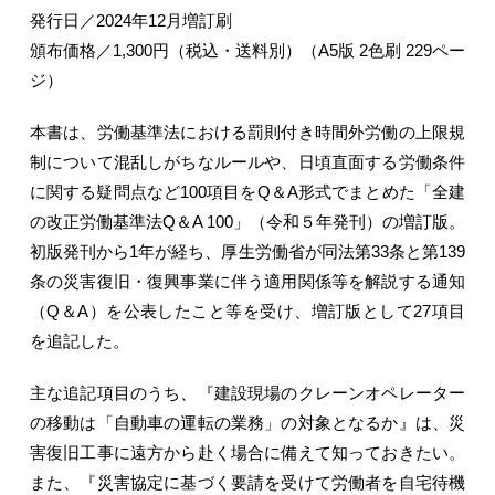
発行日／2024年12月増訂刷
頒布価格／1,300円（税込・送料別）（A5版 2色刷 229ペー
ジ）
本書は、労働基準法における罰則付き時間外労働の上限規
制について混乱しがちなルールや、日頃直面する労働条件
に関する疑問点など100項目をQ＆A形式でまとめた「全建
の改正労働基準法Q＆A 100」（令和５年発刊）の増訂版。
初版発刊から1年が経ち、厚生労働省が同法第33条と第139
条の災害復旧・復興事業に伴う適用関係等を解説する通知
（Q＆A）を公表したこと等を受け、増訂版として27項目
を追記した。
主な追記項目のうち、『建設現場のクレーンオペレーター
の移動は「自動車の運転の業務」の対象となるか』は、災
害復旧工事に遠方から赴く場合に備えて知っておきたい。
また、『災害協定に基づく要請を受けて労働者を自宅待機