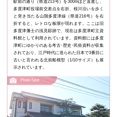
駅前の通り（県道213号）を300mほど直進し、
多度津町役場前交差点を右折、桜川沿いを歩く
と突き当たる山階多度津線（県道216号）を右
折すると、レトロな板塀が現れます。ここは旧
多度津藩士の浅見邸跡で、現在は多度津町立資
料館として利用されています。資料館には多度
津町にゆかりのある考古･歴史･民俗資料が収集
されており、江戸時代に造られた日本で3番目に
古いと言われる北前船模型（1/10サイズ）も展
示されています。