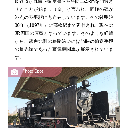
岐鉄道が丸亀〜多度津〜琴平間15.5kmを開通さ
せたことが始まり（※）と言われ、同様の碑が
終点の琴平駅にも存在しています。その後明治
30年（1897年）に高松駅まで延伸され、現在の
JR四国の原型となっています。そのような経緯
から、駅舎北側の線路沿いには当時の輸送手段
の最先端であった蒸気機関車が展示されていま
す。