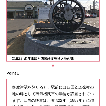
写真1）多度津駅と四国鉄道発祥之地の碑
Point 1
多度津駅を降りると、駅前には四国鉄道発祥の
地の碑として蒸気機関車の動輪が設置されてい
ます。四国の鉄道は、明治22年（1889年）に讃