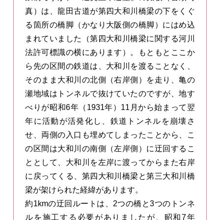
真）は、龍田古道が第四大和川橋梁の下をくぐ
る箇所の橋脚（かなり大阪側の橋脚）にはめ込
まれていました（第四大和川橋梁に関する河川
法許可標識の横にあります）。もともとここか
ら先の区間の鉄道は、大和川を渡ることなく、
そのまま大和川の北側（右岸側）を走り、亀の
瀬地域はトンネルで抜けていたのですが、地す
べりが昭和6年（1931年）11月から始まって翌
年に活動が活発化し、鉄道トンネルを崩壊さ
せ、両側の入口も埋めてしまったことから、こ
の区間は大和川の南側（左岸側）に迂回するこ
ととして、大和川を左岸に渡ってからまた右岸
に戻ってくる、第四大和川橋梁と第三大和川橋
梁が架けられた経緯があります。
約1kmの迂回ルートは、2つの橋と3つのトンネ
ルを施工する必要がありましたが、昭和7年