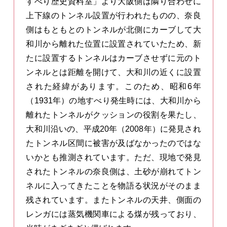
すべり歴史資料室」より大阪側は隣り合わせに
上下線のトンネル設置が行われたものの、奈良
側はもともとのトンネルが北側にカーブして大
和川から離れた位置に設置されていたため、新
たに設置するトンネルはカーブさせずに元のト
ンネルとは距離を開けて、大和川の近くに設置
された経緯があります。このため、昭和6年
（1931年）の地すべり発生時には、大和川から
離れたトンネルがクッションの役割を果たし、
大和川沿いの、平成20年（2008年）に発見され
たトンネル区間に被害が及ばなかったのではな
いかとも推測されています。ただ、現地で発見
されたトンネルの奈良側は、土砂が崩れてトン
ネルに入ってきたことを物語る状況がそのまま
残されています。またトンネルの天井、側面の
レンガには蒸気機関車による煤が残っており、