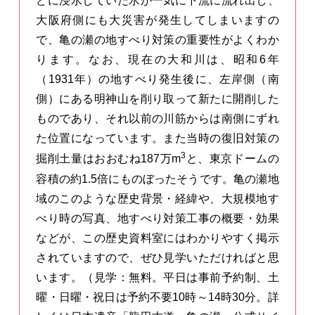
どに浸水していた水が一気に下流に流れ出し、
大阪府側にも大災害が発生してしまいますの
で、亀の瀬の地すべり対策の重要性がよくわか
ります。なお、現在の大和川は、昭和6年
（1931年）の地すべり発生後に、左岸側（南
側）にある明神山を削り取って新たに開削した
ものであり、それ以前の川筋からは南側にずれ
た位置になっています。また当時の復旧対策の
3
掘削土量はおおむね187万m
と、東京ドームの
容積の約1.5倍にものぼったそうです。亀の瀬地
域のこのような歴史背景・経緯や、大規模地す
べり時の写真、地すべり対策工事の概要・効果
などが、この歴史資料室にはわかりやすく掲示
されていますので、ぜひ見学いただければと思
います。（見学：無料。平日は事前予約制、土
曜・日曜・祝日は予約不要10時～14時30分。詳