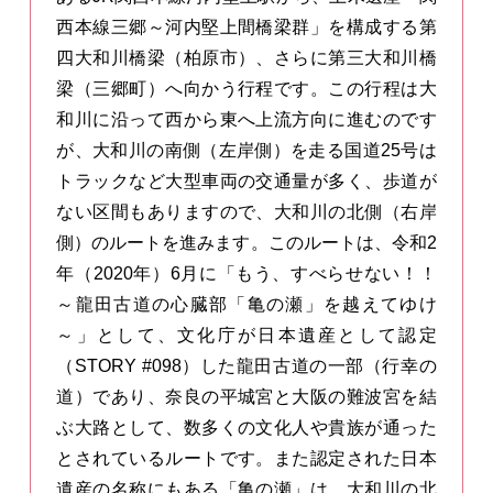
西本線三郷～河内堅上間橋梁群」を構成する第
四大和川橋梁（柏原市）、さらに第三大和川橋
梁（三郷町）へ向かう行程です。この行程は大
和川に沿って西から東へ上流方向に進むのです
が、大和川の南側（左岸側）を走る国道25号は
トラックなど大型車両の交通量が多く、歩道が
ない区間もありますので、大和川の北側（右岸
側）のルートを進みます。このルートは、令和2
年（2020年）6月に「もう、すべらせない！！
～龍田古道の心臓部「亀の瀬」を越えてゆけ
～」として、文化庁が日本遺産として認定
（STORY #098）した龍田古道の一部（行幸の
道）であり、奈良の平城宮と大阪の難波宮を結
ぶ大路として、数多くの文化人や貴族が通った
とされているルートです。また認定された日本
遺産の名称にもある「亀の瀬」は、大和川の北