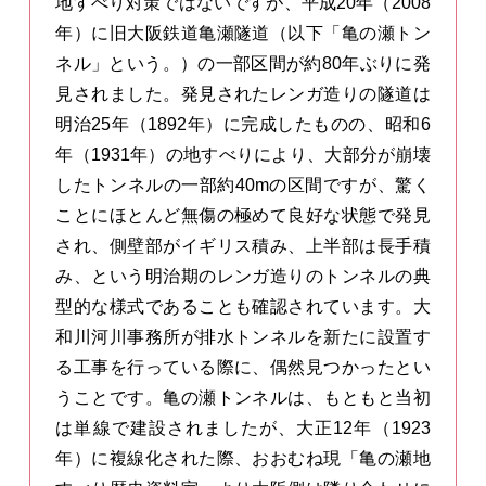
地すべり対策ではないですが、平成20年（2008
年）に旧大阪鉄道亀瀬隧道（以下「亀の瀬トン
ネル」という。）の一部区間が約80年ぶりに発
見されました。発見されたレンガ造りの隧道は
明治25年（1892年）に完成したものの、昭和6
年（1931年）の地すべりにより、大部分が崩壊
したトンネルの一部約40mの区間ですが、驚く
ことにほとんど無傷の極めて良好な状態で発見
され、側壁部がイギリス積み、上半部は長手積
み、という明治期のレンガ造りのトンネルの典
型的な様式であることも確認されています。大
和川河川事務所が排水トンネルを新たに設置す
る工事を行っている際に、偶然見つかったとい
うことです。亀の瀬トンネルは、もともと当初
は単線で建設されましたが、大正12年（1923
年）に複線化された際、おおむね現「亀の瀬地