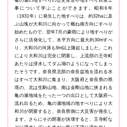
亀の瀬の地すべりの歴史背景や地すべり対策工
事について学ぶことができます。昭和6年
（1931年）に発生した地すべりは、約32haに及
ぶ山塊が大和川に向かって概ね南方向にすべり
始めたもので、翌年7月の豪雨により地すべりが
さらに活発化して、水平方向に最大約30mすべ
り、大和川の河床も9m以上隆起しました。これ
により大和川は完全に閉塞し、上流部の王寺町
あたりは浸水してダム湖のようになってしまっ
たそうです。奈良県北部の奈良盆地を流れる水
はすべて大和川に集まり、大阪府と奈良県の県
境の、北は生駒山地、南は金剛山地に挟まれる
亀の瀬地域をたった一つの出口として大阪府へ
流れ出るため、亀の瀬地域の地すべりにより大
和川が閉塞すると、奈良県側に大災害が発生し
ます。さらにその閉塞が決壊すると、王寺町な