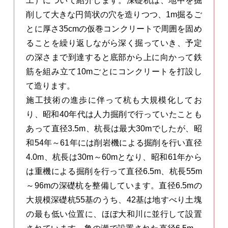
工）について紹介します。深礎杭は、地中を掘
削して大きな円筒状の穴を造りつつ、1m掘るご
とに厚さ35cmの仮巻コンクリートで周囲を固め
ることを繰り返しながら深く掘っていき、予定
の深さまで到達すると底部から上に向かって鉄
筋を組み立て10mごとにコンクリートを打設し
て造ります。
施工技術の進歩に伴って杭も大規模化してお
り、昭和40年代は人力掘削で行っていたことも
あって直径3.5m、杭長は最大30mでしたが、昭
和54年～61年には削岩機による掘削を行い直径
4.0m、杭長は30m～60mとなり、昭和61年から
は重機による掘削を行って直径6.5m、杭長55m
～96mの深礎杭を整備しています。直径6.5mの
大規模深礎杭55基のうち、42基は地すべり土塊
の最も低い位置に、ほぼ大和川に並行して設置