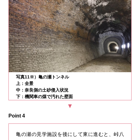
写真11※）亀の瀬トンネル
上：全景
中：奈良側の土砂侵入状況
下：機関車の煤で汚れた壁面
Point 4
亀の瀬の見学施設を後にして東に進むと、峠八