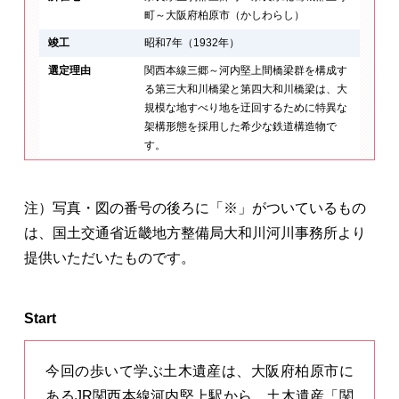
町～大阪府柏原市（かしわらし）
竣工
昭和7年（1932年）
選定理由
関西本線三郷～河内堅上間橋梁群を構成す
る第三大和川橋梁と第四大和川橋梁は、大
規模な地すべり地を迂回するために特異な
架構形態を採用した希少な鉄道構造物で
す。
注）写真・図の番号の後ろに「※」がついているもの
は、国土交通省近畿地方整備局大和川河川事務所より
提供いただいたものです。
Start
今回の歩いて学ぶ土木遺産は、大阪府柏原市に
あるJR関西本線河内堅上駅から、土木遺産「関