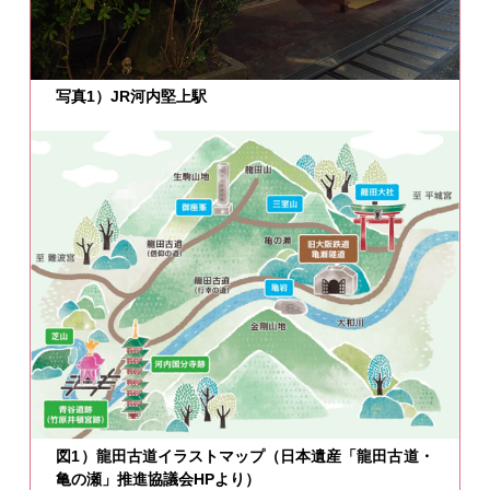
写真1）JR河内堅上駅
図1）龍田古道イラストマップ（日本遺産「龍田古道・
亀の瀬」推進協議会HPより）