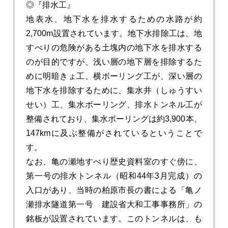
◎『排水工』
地表水、地下水を排水するための水路が約
2,700m設置されています。地下水排除工は、地
すべりの危険がある土塊内の地下水を排水する
のが目的ですが、浅い層の地下層を排除するた
めに明暗きょ工、横ボーリング工が、深い層の
地下水を排除するために、集水井（しゅうすい
せい）工、集水ボーリング、排水トンネル工が
整備されており、集水ボーリングは約3,900本、
147kmに及ぶ整備がされているということで
す。
なお、亀の瀬地すべり歴史資料室のすぐ傍に、
第一号の排水トンネル（昭和44年3月完成）の
入口があり、当時の柏原市長の書による「亀ノ
瀬排水隧道第一号 建設省大和工事事務所」の
銘板が設置されています。このトンネルは、も