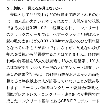
２．美観・・見えるか見えないか・・
美観としてひび割れはどの程度まで許容されるのか
は、個人差が大きいと考えられます。人間が目で視認
できる太さは0.05～0.2mm程度とされ、コンクリート
のクラックスケールでは、ヘアークラックと呼ばれる
髪の毛の太さほどの0.03～0.04mmが最小のひび割れ幅
となっているものが多いです。さすがに見えないひび
割れを美観から問題視することはできません。ひび割
れ幅の許容値を35人の技術者，18人の建築家，101人
の建築家学生，60人の一般の人にアンケート調査した
3)4)
表１の結果
からは、ひび割れ幅がおおよそ0.3mmを
超えると半数以上の人が許容していないことが読み取
れます。ヨーロッパ国際コンクリート委員会(CEB)と
国際プレストレストコンクリート連合(FIP)が共同で作
成したコンクリート基準であるCEB-FIPモデルコード