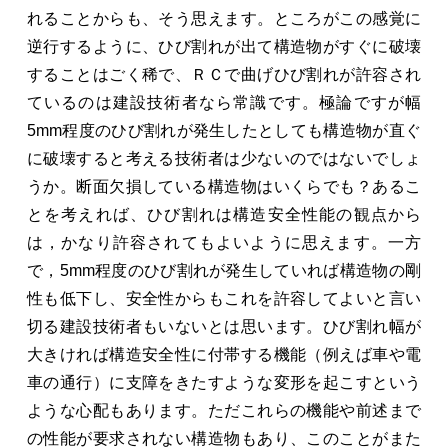
れることからも、そう思えます。ところがこの感覚に
逆行するように、ひび割れが出て構造物がすぐに破壊
することはごく稀で、ＲＣで曲げひび割れが許容され
ているのは建設技術者なら常識です。極論ですが幅
5mm程度のひび割れが発生したとしても構造物が直ぐ
に破壊すると考える技術者は少ないのではないでしょ
うか。断面欠損している構造物はいくらでも？あるこ
とを考えれば、ひび割れは構造安全性能の観点から
は，かなり許容されてもよいように思えます。一方
で，5mm程度のひび割れが発生していれば構造物の剛
性も低下し、安全性からもこれを許容してよいと言い
切る建設技術者もいないとは思います。ひび割れ幅が
大きければ構造安全性に付帯する機能（例えば車や電
車の通行）に支障をきたすような変形を起こすという
ような心配もあります。ただこれらの機能や前述まで
の性能が要求されない構造物もあり、このことがまた