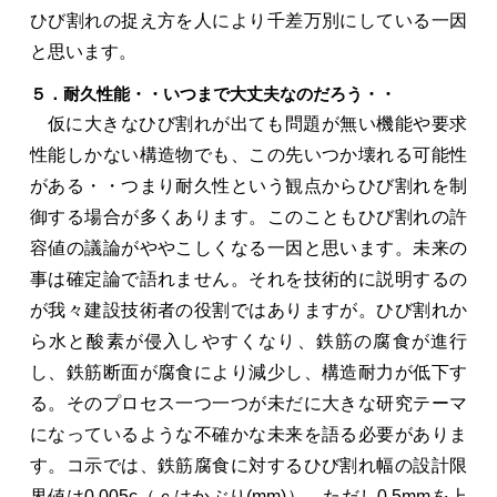
ひび割れの捉え方を人により千差万別にしている一因
と思います。
５．耐久性能・・いつまで大丈夫なのだろう・・
仮に大きなひび割れが出ても問題が無い機能や要求
性能しかない構造物でも、この先いつか壊れる可能性
がある・・つまり耐久性という観点からひび割れを制
御する場合が多くあります。このこともひび割れの許
容値の議論がややこしくなる一因と思います。未来の
事は確定論で語れません。それを技術的に説明するの
が我々建設技術者の役割ではありますが。ひび割れか
ら水と酸素が侵入しやすくなり、鉄筋の腐食が進行
し、鉄筋断面が腐食により減少し、構造耐力が低下す
る。そのプロセス一つ一つが未だに大きな研究テーマ
になっているような不確かな未来を語る必要がありま
す。コ示では、鉄筋腐食に対するひび割れ幅の設計限
界値は0.005c（ｃはかぶり(mm)）、ただし0.5mmを上