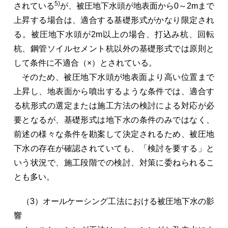
5)
されている
が、被圧地下水頭が地表面から0～2mまで
上昇する場合は、適合する基礎形式がかなり限定され
る。被圧地下水頭が2m以上の場合、打込み杭、回転
杭、鋼管ソイルセメント杭以外の基礎形式では原則と
して条件に不適合（×）とされている。
そのため、被圧地下水頭が地表面より高い位置まで
上昇し、地表面から噴出するような条件では、適合す
る杭形式の選定または施工方法の検討による対応が必
要となるが、基礎形式は地下水の条件のみではなく、
前述の様々な条件を勘案して決定されるため、被圧地
下水の存在が確認されていても、「検討を要する」と
いう状況で、施工段階での検討、対策に委ねられるこ
とも多い。
（3）オールケーシング工法における被圧地下水の影
響