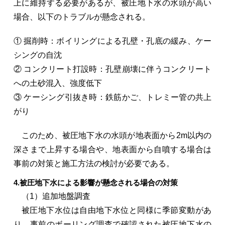
上に維持する必要があるが、被圧地下水の水頭が高い
場合、以下のトラブルが懸念される。
① 掘削時：ボイリングによる孔壁・孔底の緩み、ケー
シングの自沈
② コンクリート打設時：孔壁崩壊に伴うコンクリート
への土砂混入、強度低下
③ ケーシング引抜き時：鉄筋かご、トレミー管の共上
がり
このため、被圧地下水の水頭が地表面から2m以内の
深さまで上昇する場合や、地表面から自噴する場合は
事前の対策と施工方法の検討が必要である。
4.被圧地下水による影響が懸念される場合の対策
（1）追加地盤調査
被圧地下水位は自由地下水位と同様に季節変動があ
り、事前のボーリング調査で確認された被圧地下水の