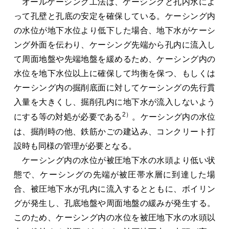
オールケーシング工法は、ケーシングと孔内水によ
って孔壁と孔底の安定を確保している。ケーシング内
の水位が地下水位より低下した場合、地下水がケーシ
ング外面を伝わり、ケーシング先端から孔内に流入し
て周面地盤や先端地盤を緩めるため、ケーシング内の
水位を地下水位以上に確保して均衡を保つ、もしくは
ケーシング内の掘削底面に対してケーシングの先行貫
入量を大きくし、掘削孔内に地下水が流入しないよう
2）
にする等の対処が必要である
。ケーシング内の水位
は、掘削時の他、鉄筋かごの建込み、コンクリート打
設時も同様の管理が必要となる。
ケーシング内の水位が被圧地下水の水頭より低い状
態で、ケーシングの先端が被圧帯水層に到達した場
合、被圧地下水が孔内に流入するとともに、ボイリン
グが発生し、孔底地盤や周面地盤の緩みが発生する。
このため、ケーシング内の水位を被圧地下水の水頭以