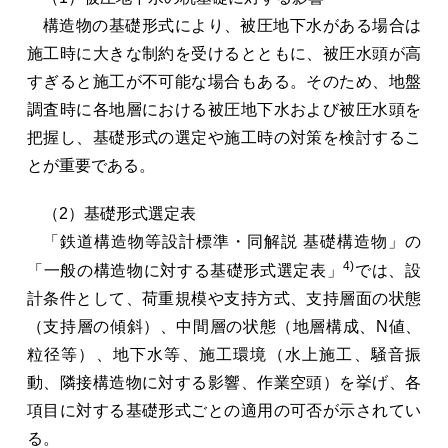
構造物の基礎形式により、被圧地下水がある場合は
施工時に大きな制約を受けるとともに、被圧水頭が高
すぎると施工が不可能な場合もある。そのため、地盤
調査時に各地層における被圧地下水および被圧水頭を
把握し、基礎形式の選定や施工時の対策を検討するこ
とが重要である。
（2）基礎形式選定表
「鉄道構造物等設計標準・同解説 基礎構造物」の
4)
「一般の構造物に対する基礎形式選定表」
では、設
計条件として、荷重規模や支持方式、支持層面の状態
（支持層の傾斜）、中間層の状態（地層構成、N値、
粒径等）、地下水等、施工環境（水上施工、騒音振
動、隣接構造物に対する影響、作業空頭）を挙げ、各
項目に対する基礎形式ごとの適用の可否が示されてい
る。