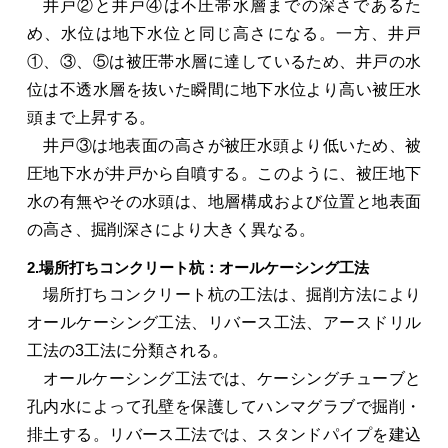
井戸②と井戸④は不圧帯水層までの深さであるた
め、水位は地下水位と同じ高さになる。一方、井戸
①、③、⑤は被圧帯水層に達しているため、井戸の水
位は不透水層を抜いた瞬間に地下水位より高い被圧水
頭まで上昇する。
井戸③は地表面の高さが被圧水頭より低いため、被
圧地下水が井戸から自噴する。このように、被圧地下
水の有無やその水頭は、地層構成および位置と地表面
の高さ、掘削深さにより大きく異なる。
2.場所打ちコンクリート杭：オールケーシング工法
場所打ちコンクリート杭の工法は、掘削方法により
オールケーシング工法、リバース工法、アースドリル
工法の3工法に分類される。
オールケーシング工法では、ケーシングチューブと
孔内水によって孔壁を保護してハンマグラブで掘削・
排土する。リバース工法では、スタンドパイプを建込