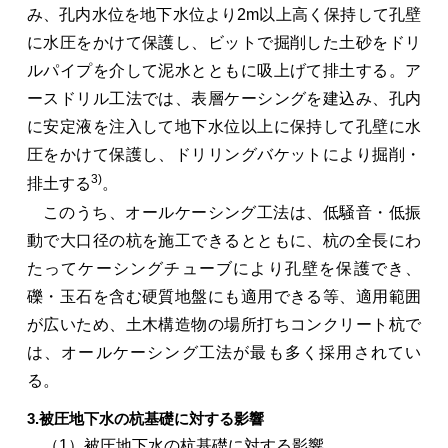
み、孔内水位を地下水位より2m以上高く保持して孔壁
に水圧をかけて保護し、ビットで掘削した土砂をドリ
ルパイプを介して泥水とともに吸上げて排土する。ア
ースドリル工法では、表層ケーシングを建込み、孔内
に安定液を注入して地下水位以上に保持して孔壁に水
圧をかけて保護し、ドリリングバケットにより掘削・
3)
排土する
。
このうち、オールケーシング工法は、低騒音・低振
動で大口径の杭を施工できるとともに、杭の全長にわ
たってケーシングチューブにより孔壁を保護でき、
礫・玉石を含む硬質地盤にも適用できる等、適用範囲
が広いため、土木構造物の場所打ちコンクリート杭で
は、オールケーシング工法が最も多く採用されてい
る。
3.被圧地下水の杭基礎に対する影響
（1）被圧地下水の杭基礎に対する影響