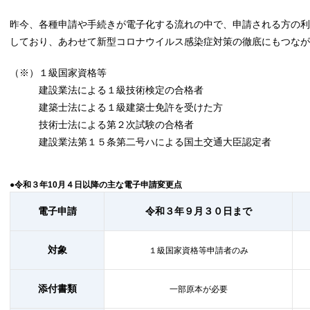
昨今、各種申請や手続きが電子化する流れの中で、申請される方の利
しており、あわせて新型コロナウイルス感染症対策の徹底にもつな
（※）１級国家資格等
建設業法による１級技術検定の合格者
建築士法による１級建築士免許を受けた方
技術士法による第２次試験の合格者
建設業法第１５条第二号ハによる国土交通大臣認定者
●令和３年10月４日以降の主な電子申請変更点
電子申請
令和３年９月３０日まで
対象
１級国家資格等申請者のみ
添付書類
一部原本が必要