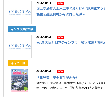
2026/08/03
国土交通省の土木工事で取り組む“脱炭素アク
機械と建設資材からの排出削減～
インフラ温故知新
2026/08/03
vol.9 大阪と日本のインフラ 横浜水道と横
今月の一冊
2026/08/03
『建設業 安全衛生早わかり』
建設業の労働災害は、関係者の地道な努力によって長期
年）の発生状況をみると、死亡災害は214人と前年より減