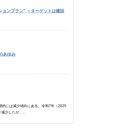
ションプラン” ～ターゲットは建設
浜のあゆみ
的には減少傾向にある。令和7年（2025
少したが、...