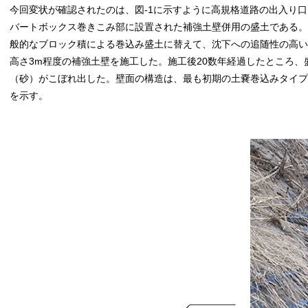
今回変状が確認されたのは、図-1に示すように高規格道路の出入り口
バートボックス巻きこみ部に設置された補強土壁併用の盛土である。
般的なブロック積による巻込み盛土に替えて、沈下への追随性の高い
高さ3m程度の補強土壁を施工した。施工後20数年経過したところ
（砂）がこぼれ出した。壁面の構造は、最も初期の土嚢巻込みタイプ
を示す。