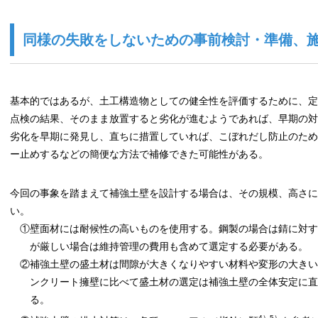
同様の失敗をしないための事前検討・準備、
基本的ではあるが、土工構造物としての健全性を評価するために、定
点検の結果、そのまま放置すると劣化が進むようであれば、早期の対
劣化を早期に発見し、直ちに措置していれば、こぼれだし防止のため
ー止めするなどの簡便な方法で補修できた可能性がある。
今回の事象を踏まえて補強土壁を設計する場合は、その規模、高さ
い。
①壁面材には耐候性の高いものを使用する。鋼製の場合は錆に対す
が厳しい場合は維持管理の費用も含めて選定する必要がある。
②補強土壁の盛土材は間隙が大きくなりやすい材料や変形の大きい
ンクリート擁壁に比べて盛土材の選定は補強土壁の全体安定に直
る。
4）5）