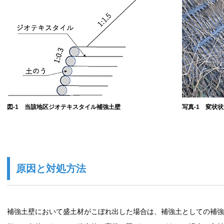
図-1 当該地区ジオテキスタイル補強土壁
写真-1 変状
原因と対処方法
補強土壁において盛土材がこぼれ出した場合は、補強土としての補強