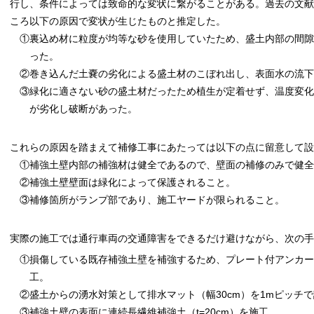
行し、条件によっては致命的な変状に繋がることがある。過去の文献
ころ以下の原因で変状が生じたものと推定した。
①裏込め材に粒度が均等な砂を使用していたため、盛土内部の間隙
った。
②巻き込んだ土嚢の劣化による盛土材のこぼれ出し、表面水の流
③緑化に適さない砂の盛土材だったため植生が定着せず、温度変化
が劣化し破断があった。
これらの原因を踏まえて補修工事にあたっては以下の点に留意して設
①補強土壁内部の補強材は健全であるので、壁面の補修のみで健全
②補強土壁壁面は緑化によって保護されること。
③補修箇所がランプ部であり、施工ヤードが限られること。
実際の施工では通行車両の交通障害をできるだけ避けながら、次の手
①損傷している既存補強土壁を補強するため、プレート付アンカー(D19,
工。
②盛土からの湧水対策として排水マット（幅30cm）を1mピッチ
③補強土壁の表面に連続長繊維補強土（t=20cm）を施工。