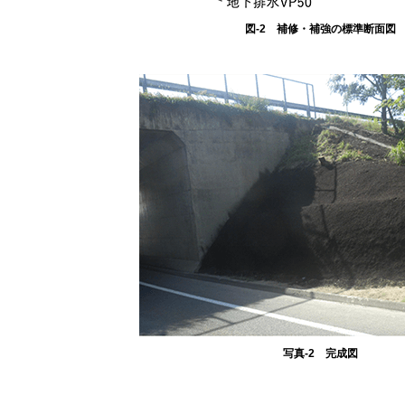
図-2 補修・補強の標準断面図
写真-2 完成図