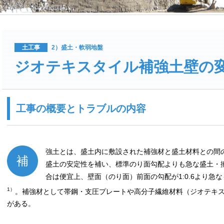
土工事
2）盛土・軟弱地盤
ジオテキスタイル補強土壁の
工事の概要とトラブルの内容
強土とは、盛土内に敷設された補強材と盛土材料との間
補
盛土の安定性を補い、標準のり面勾配よりも急な盛土・
合は便宜上、壁面（のり面）前面の勾配が1:0.6より急
1）
。補強材として帯鋼・支圧プレートや高分子繊維材料（ジオテキ
がある。