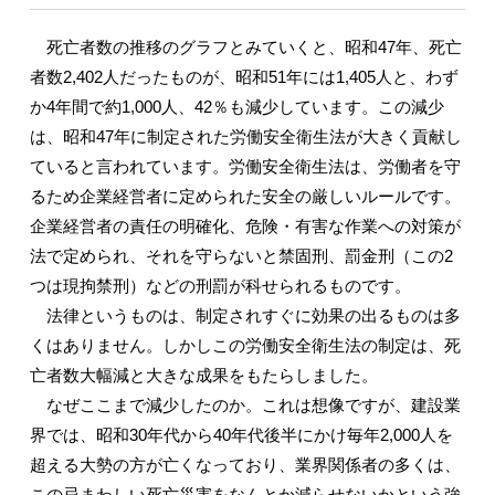
死亡者数の推移のグラフとみていくと、昭和47年、死亡
者数2,402人だったものが、昭和51年には1,405人と、わず
か4年間で約1,000人、42％も減少しています。この減少
は、昭和47年に制定された労働安全衛生法が大きく貢献し
ていると言われています。労働安全衛生法は、労働者を守
るため企業経営者に定められた安全の厳しいルールです。
企業経営者の責任の明確化、危険・有害な作業への対策が
法で定められ、それを守らないと禁固刑、罰金刑（この2
つは現拘禁刑）などの刑罰が科せられるものです。
法律というものは、制定されすぐに効果の出るものは多
くはありません。しかしこの労働安全衛生法の制定は、死
亡者数大幅減と大きな成果をもたらしました。
なぜここまで減少したのか。これは想像ですが、建設業
界では、昭和30年代から40年代後半にかけ毎年2,000人を
超える大勢の方が亡くなっており、業界関係者の多くは、
この忌まわしい死亡災害をなんとか減らせないかという強