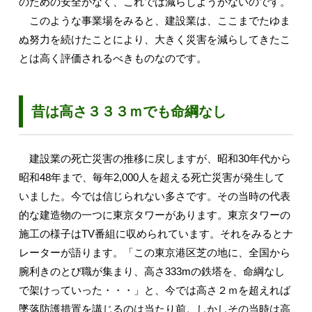
のための安全がなく、これでは減らしようがないのです。
このような事業場をみると、建設業は、ここまでたゆま
ぬ努力を続けたことにより、大きく災害を減らしてきたこ
とは高く評価されるべきものなのです。
昔は高さ３３３ｍでも命綱なし
建設業の死亡災害の推移に戻しますが、昭和30年代から
昭和48年まで、毎年2,000人を超える死亡災害が発生して
いました。今では信じられない多さです。その当時の代表
的な建造物の一つに東京タワーがあります。東京タワーの
施工の様子はTV番組に収められています。それをみるとナ
レーターが語ります。「この東京港区芝の地に、全国から
腕利きのとび職が集まり、高さ333mの鉄塔を、命綱なし
で架けっていった・・・」と、今では高さ２ｍを超えれば
墜落防護措置を講じるのは当たり前。しかしその当時は高