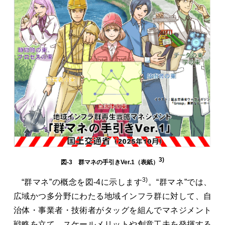
3)
図-3 群マネの手引きVer.1（表紙）
3)
“群マネ”の概念を図-4に示します
。“群マネ”では、
広域かつ多分野にわたる地域インフラ群に対して、自
治体・事業者・技術者がタッグを組んでマネジメント
戦略を立て、スケールメリットや創意工夫を発揮する