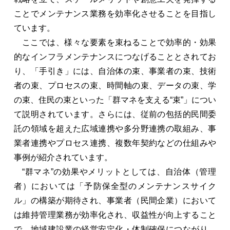
ことでメンテナンス業務を効率化させることを目指し
ています。
ここでは、様々な要素を束ねることで効率的・効果
的なインフラメンテナンスにつなげることとされてお
り、「手引き」には、自治体の束、事業者の束、技術
者の束、プロセスの束、時間軸の束、データの束、学
の束、住民の束といった「群マネを支える“束”」につい
て説明されています。さらには、従前の包括的民間委
託の領域を超えた広域連携や多分野連携の取組み、事
業者連携やプロセス連携、複数年契約などの仕組みや
事例が紹介されています。
“群マネ”の効果やメリットとしては、自治体（管理
者）においては「予防保全型のメンテナンスサイク
ル」の構築が期待され、事業者（民間企業）において
は維持管理業務が効率化され、収益性が向上すること
で、地域建設業の経営安定化・体制確保につながり、