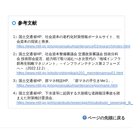
参考文献
1）国土交通省HP、社会資本の老朽化対策情報ポータルサイト、社
会資本の現状と将来、
https://www.mlit.go.jp/sogoseisaku/maintenance/02research/index.html
2）国土交通省HP、社会資本整備審議会 交通政策審議会 技術分科
会 技術部会提言、総力戦で取り組むべき次世代の「地域インフラ
群再生戦略マネジメント」～インフラメンテナンス第２フェーズ
へ～（2022.12.2）、
https://www.mlit.go.jp/policy/shingikai/s201_menntenannsu01.html
3）国土交通省HP、群マネ特設HP、「群マネの手引きVer.1」、
https://www.mlit.go.jp/sogoseisaku/maintenance/gunmane.html
4）国土交通省HP、下水道等に起因する大規模な道路陥没事故を踏
まえた対策検討委員会、
https://www.mlit.go.jp/mizukokudo/sewerage/mizukokudo_sewerage_tk
ページの先頭に戻る