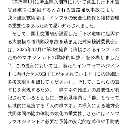
2025年1月に埼玉県八潮市において発生した下水道
管路破損に起因するとされる道路陥没事故により、
我々建設技術者は、インフラの安全性確保と維持管理
の重要性をあらためて思い知らされました。
そして、国土交通省が設置した「下水道等に起因す
る大規模な道路陥没事故を踏まえた対策検討委員会」
は、2025年12月に第3次提言（信頼されるインフラの
ためのマネジメントの戦略的転換）を公表しました
4)
。この提言においては、新たなインフラマネジメン
トに向けた5つの道すじが示されています（この詳細は
参考文献を参照してください）。そして、これらの道
すじを実現するため、「群マネの推進」の必要性が明
記されているとともに、技術系職員も「群」となって
広域的に連携する「人の群マネ」の導入による地方公
共団体間の協力体制の強化の重要性、さらにはインフ
ラマネジメントに必要な予算の安定的な確保や予防的