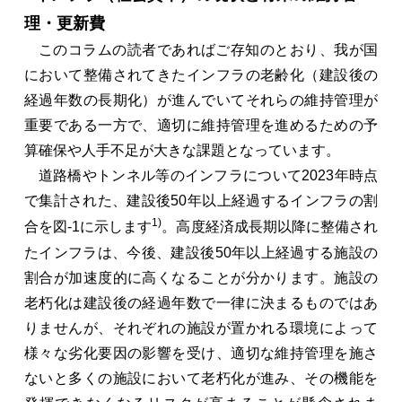
理・更新費
このコラムの読者であればご存知のとおり、我が国
において整備されてきたインフラの老齢化（建設後の
経過年数の長期化）が進んでいてそれらの維持管理が
重要である一方で、適切に維持管理を進めるための予
算確保や人手不足が大きな課題となっています。
道路橋やトンネル等のインフラについて2023年時点
で集計された、建設後50年以上経過するインフラの割
1)
合を図-1に示します
。高度経済成長期以降に整備され
たインフラは、今後、建設後50年以上経過する施設の
割合が加速度的に高くなることが分かります。施設の
老朽化は建設後の経過年数で一律に決まるものではあ
りませんが、それぞれの施設が置かれる環境によって
様々な劣化要因の影響を受け、適切な維持管理を施さ
ないと多くの施設において老朽化が進み、その機能を